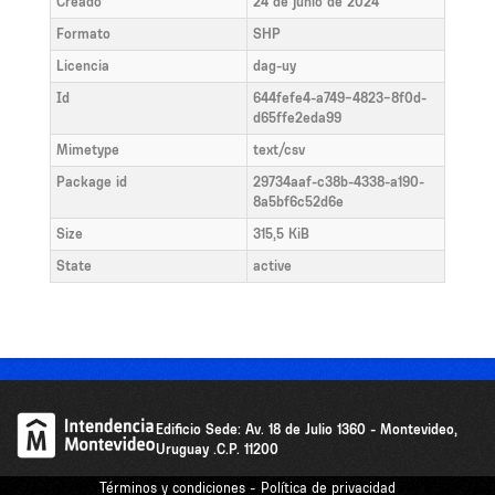
Creado
24 de junio de 2024
Formato
SHP
Licencia
dag-uy
Id
644fefe4-a749-4823-8f0d-
d65ffe2eda99
Mimetype
text/csv
Package id
29734aaf-c38b-4338-a190-
8a5bf6c52d6e
Size
315,5 KiB
State
active
Edificio Sede: Av. 18 de Julio 1360 - Montevideo,
Uruguay .C.P. 11200
Términos y condiciones - Política de privacidad