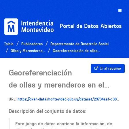
Ir
al
Toggle
contenido
naviga
Portal de Datos Abiertos
Inicio
Publicadores
Departamento de Desarrollo Social
Ollas y Merenderos...
Georeferenciación de ollas...
Ir al recurso
Georeferenciación
de ollas y merenderos en el...
URL:
https://ckan-data.montevideo.gub.uy/dataset/29734aaf-c38b-4338-a190-8a5bf6c52d6e/resource/644fefe4-a749-4823-8f0d-d65ffe2eda99/download/planilla-2.xlsx-datos-abiertos-2024-2.csv
Descripción del conjunto de datos:
Este juego de datos contiene la información, de