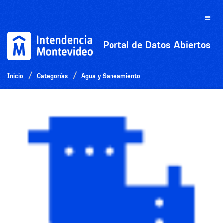
Ir
al
Toggle
contenido
naviga
Portal de Datos Abiertos
Inicio
Categorías
Agua y Saneamiento