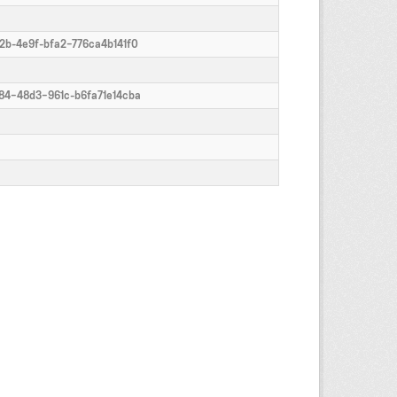
2b-4e9f-bfa2-776ca4b141f0
84-48d3-961c-b6fa71e14cba