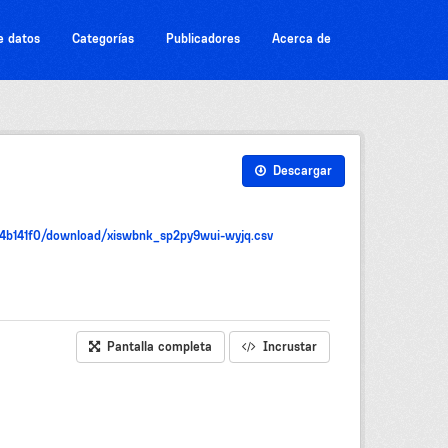
e datos
Categorías
Publicadores
Acerca de
Descargar
a4b141f0/download/xiswbnk_sp2py9wui-wyjq.csv
Pantalla completa
Incrustar