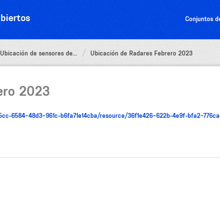
biertos
Conjuntos d
Ubicación de sensores de...
Ubicación de Radares Febrero 2023
ero 2023
475cc-6584-48d3-961c-b6fa71e14cba/resource/36f1e426-622b-4e9f-bfa2-776c