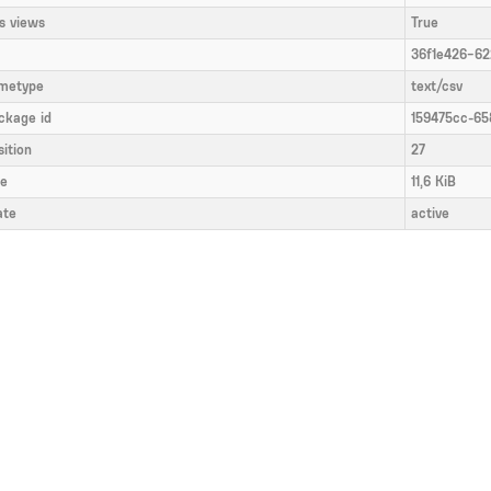
s views
True
36f1e426-62
metype
text/csv
ckage id
159475cc-65
sition
27
ze
11,6 KiB
ate
active