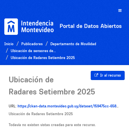
Ir
al
Toggle
contenido
naviga
Portal de Datos Abiertos
Inicio
Publicadores
Departamento de Movilidad
Ubicación de sensores de...
Ubicación de Radares Setiembre 2025
Ir al recurso
Ubicación de
Radares Setiembre 2025
URL:
https://ckan-data.montevideo.gub.uy/dataset/159475cc-6584-48d3-961c-b6fa71e14cba/resource/d36997f5-081a-42ab-8c8e-ab71e5885378/download/infosensoresmedicionconteo092025.csv
Ubicación de Radares Setiembre 2025
Todavía no existen vistas creadas para este recurso.