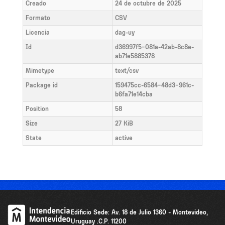
Creado
24 de octubre de 2025
Formato
CSV
Licencia
dag-uy
Id
d36997f5-081a-42ab-8c8e-
ab71e5885378
Mimetype
text/csv
Package id
159475cc-6584-48d3-961c-
b6fa71e14cba
Position
58
Size
27 KiB
State
active
Edificio Sede: Av. 18 de Julio 1360 - Montevideo,
Uruguay .C.P. 11200