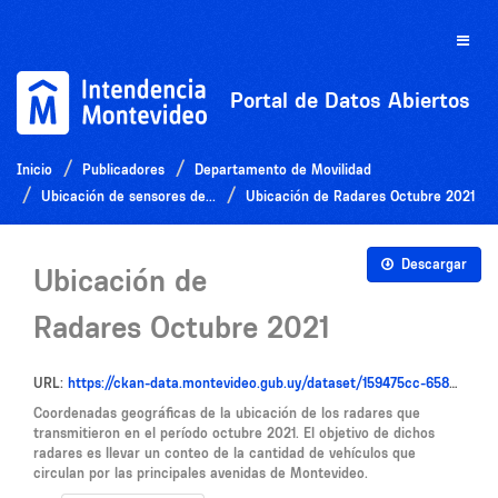
Ir
al
Toggle
contenido
naviga
Portal de Datos Abiertos
Inicio
Publicadores
Departamento de Movilidad
Ubicación de sensores de...
Ubicación de Radares Octubre 2021
Descargar
Ubicación de
Radares Octubre 2021
URL:
https://ckan-data.montevideo.gub.uy/dataset/159475cc-6584-48d3-961c-b6fa71e14cba/resource/769a3d0c-e028-45ca-8581-00ca8e9f9e4e/download/infosensoresmedicionconteo102021.csv
Coordenadas geográficas de la ubicación de los radares que
transmitieron en el período octubre 2021. El objetivo de dichos
radares es llevar un conteo de la cantidad de vehículos que
circulan por las principales avenidas de Montevideo.