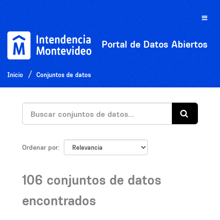
Ir
al
Toggle
contenido
naviga
Portal de Datos Abiertos
Inicio
Conjuntos de datos
Ordenar por
106 conjuntos de datos
encontrados