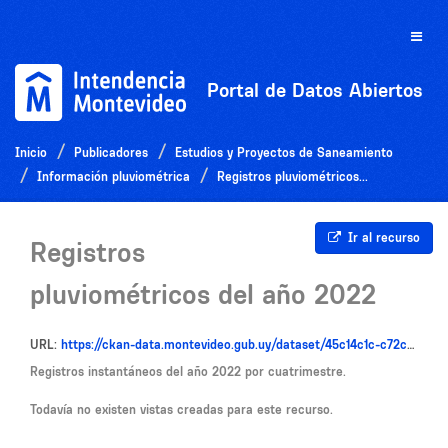
Ir
al
Toggle
contenido
naviga
Portal de Datos Abiertos
Inicio
Publicadores
Estudios y Proyectos de Saneamiento
Información pluviométrica
Registros pluviométricos...
Ir al recurso
Registros
pluviométricos del año 2022
URL:
https://ckan-data.montevideo.gub.uy/dataset/45c14c1c-c72c-46b6-9900-b2332ae94c8d/resource/2f222c86-c4cf-4c85-aeff-d940b3b886ab/download/pluviometros_2022.rar
Registros instantáneos del año 2022 por cuatrimestre.
Todavía no existen vistas creadas para este recurso.