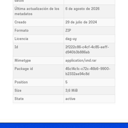
datos
Última actualización de los
6 de agosto de 2026
metadatos
Creado
29 de julio de 2024
Formato
ZIP
Licencia
dag-uy
Id
2f222c86-c4cf-4c85-aeff-
d940b3b886ab
Mimetype
application/vnd.rar
Package id
45c14c1c-c72c-46b6-9900-
b2332ae94c8d
Position
5
Size
3,6 MiB
State
active