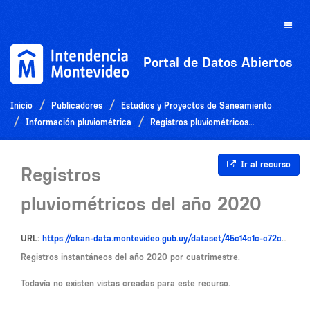
Ir
al
Toggle
contenido
naviga
Portal de Datos Abiertos
Inicio
Publicadores
Estudios y Proyectos de Saneamiento
Información pluviométrica
Registros pluviométricos...
Ir al recurso
Registros
pluviométricos del año 2020
URL:
https://ckan-data.montevideo.gub.uy/dataset/45c14c1c-c72c-46b6-9900-b2332ae94c8d/resource/8de9308b-4f2c-4020-9f41-19dc6761b3b6/download/pluviometros_2020.rar
Registros instantáneos del año 2020 por cuatrimestre.
Todavía no existen vistas creadas para este recurso.