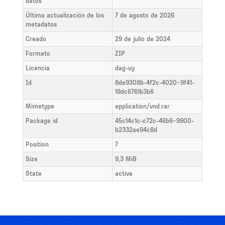
datos
Última actualización de los
7 de agosto de 2026
metadatos
Creado
29 de julio de 2024
Formato
ZIP
Licencia
dag-uy
Id
8de9308b-4f2c-4020-9f41-
19dc6761b3b6
Mimetype
application/vnd.rar
Package id
45c14c1c-c72c-46b6-9900-
b2332ae94c8d
Position
7
Size
9,3 MiB
State
active