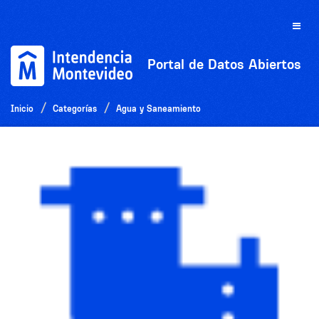
Ir
al
Toggle
contenido
naviga
Portal de Datos Abiertos
Inicio
Categorías
Agua y Saneamiento